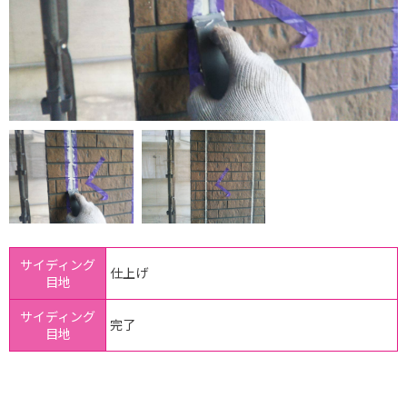
サイディング
仕上げ
目地
サイディング
完了
目地