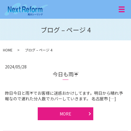
メ
ブログ – ページ 4
HOME
ブログ – ページ 4
2024/05/28
今日も雨☔️
昨日今日と雨☔でお客様に迷惑おかけしてます。明日から晴れ予
報なので遅れた分人数でカバーしていきます。 名古屋市 […]
MORE